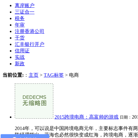
离岸账户
三证合一
税务
年审
注册香港公司
干货
汇丰银行开户
信用证
实战
新政
当前位置:
：
主页
>
TAG标签
> 电商
2015跨境电商：高富帅的游戏
20
日期：
2014年，可以说是中国跨境电商元年，主要标志事件有
陈经理指出，蓝海也必然很快变成红海，跨境电商，逐渐成