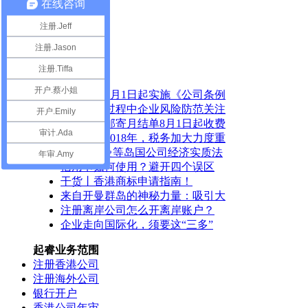
在线咨询
共1页/1条
注册.Jeff
推荐内容
注册.Jason
热点内容
注册.Tiffa
开户.蔡小姐
【紧急】3月1日起实施《公司条例
汇总纳税过程中企业风险防范关注
开户.Emily
汇丰银行邮寄月结单8月1日起收费
审计.Ada
【警惕】2018年，税务加大力度重
BVI、开曼等岛国公司经济实质法
年审.Amy
信用卡如何使用？避开四个误区
干货丨香港商标申请指南！
来自开曼群岛的神秘力量：吸引大
注册离岸公司怎么开离岸账户？
企业走向国际化，须要这“三多”
起睿业务范围
注册香港公司
注册海外公司
银行开户
香港公司年审