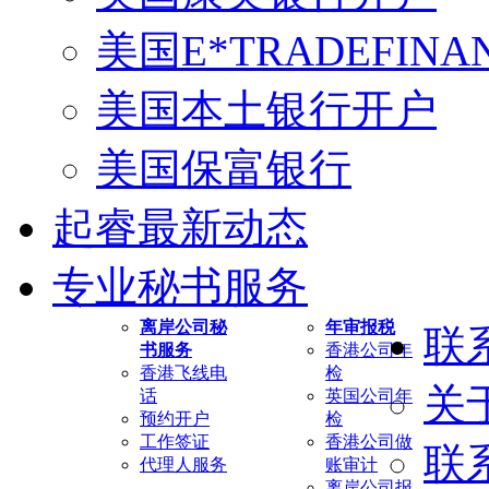
美国E*TRADEFINA
美国本土银行开户
美国保富银行
起睿最新动态
专业秘书服务
离岸公司秘
年审报税
联
书服务
香港公司年
香港飞线电
检
关
话
英国公司年
预约开户
检
工作签证
香港公司做
联
代理人服务
账审计
离岸公司报