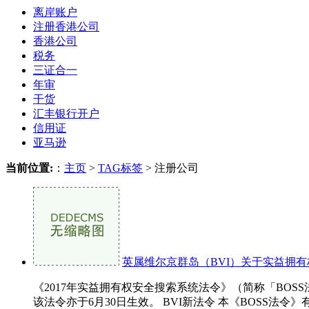
离岸账户
注册香港公司
香港公司
税务
三证合一
年审
干货
汇丰银行开户
信用证
亚马逊
当前位置:
：
主页
>
TAG标签
> 注册公司
英属维尔京群岛（BVI）关于实益拥
《2017年实益拥有权安全搜索系统法令》（简称「BOSS
该法令亦于6月30日生效。 BVI新法令 本《BOSS法令