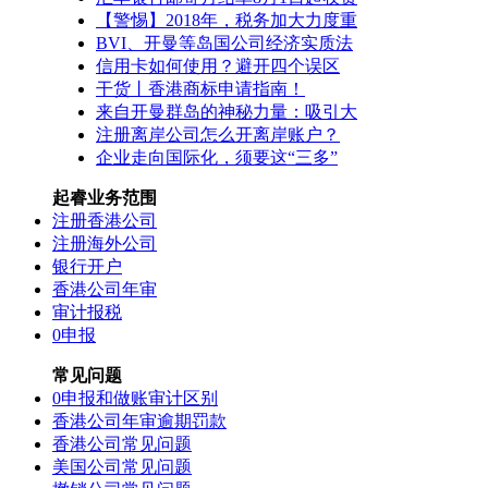
【警惕】2018年，税务加大力度重
BVI、开曼等岛国公司经济实质法
信用卡如何使用？避开四个误区
干货丨香港商标申请指南！
来自开曼群岛的神秘力量：吸引大
注册离岸公司怎么开离岸账户？
企业走向国际化，须要这“三多”
起睿业务范围
注册香港公司
注册海外公司
银行开户
香港公司年审
审计报税
0申报
常见问题
0申报和做账审计区别
香港公司年审逾期罚款
香港公司常见问题
美国公司常见问题